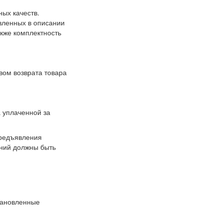
ых качеств.
вленных в описании
акже комплектность
вом возврата товара
 уплаченной за
предъявления
аний должны быть
тановленные