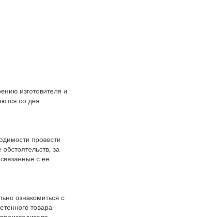
рению изготовителя и
яются со дня
ходимости провести
 обстоятельств, за
 связанные с ее
льно ознакомиться с
ретенного товара
 производителя