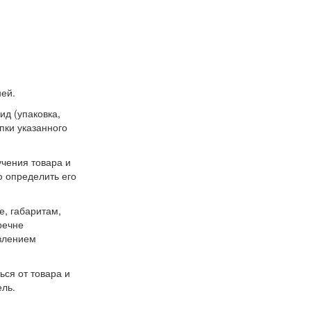
ней.
ид (упаковка,
пки указанного
учения товара и
ю определить его
, габаритам,
речне
овлением
ься от товара и
ель.