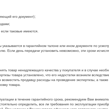
няющий его документ);
одажи;
, если таковые имеются.
бы указывается в гарантийном талоне или ином документе по усмот
лю. Если день передачи установить невозможно, эти сроки исчисл
нять товар ненадлежащего качества у покупателя и в случае необ
ертизы товара установлено, что его недостатки возникли вследствие
н возместить продавцу расходы на проведение экспертизы, а также
овку товара.
луатации в течение гарантийного срока, рекомендуем Вам внимате
стоятельно определить, все ли требования по эксплуатации приоб
ией. При наличии в Вашем городе официального сервисного центра