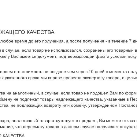
ЛЕЖАЩЕГО КАЧЕСТВА
юбое время до его получения, а после получения - в течение 7 д
 случае, если товар не использовался, сохранены его товарный в
акже у Вас имеется документ, подтверждающий факт и условия поку
ернем его стоимость не позднее чем через 10 дней с момента пол
х указанного срока мы вправе провести экспертизу товара, с цель
 на аналогичный, в случае, если товар не подошел Вам по форме
Обмену не подлежат товары надлежащего качества, указанные в Пе
ства, не подлежащих возврату или обмену, утвержденном Постан
ра, аналогичный товар отсутствует в продаже, Вы можете отказат
имание, что пересылку товара в данном случае оплачивает покупат
О КАЧЕСТВА