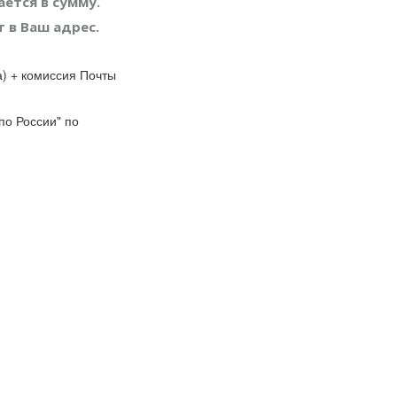
ется в сумму.
 в Ваш адрес.
а) + комиссия Почты
по России" по